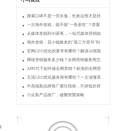
搜索口碑不是一劳永逸，长效运维才是持
续转化的关键
一次海外发稿，能不能"一鱼多吃"？答案
是可以
从媒体发稿到AI获客，一站式媒体营销如
何助力品牌长效增长？
海外发稿：花小钱换来的"第三方背书"到
底值不值
官网GEO优化的要求有哪些？解读AI抓取
对网站性能的要求
网络营销服务多少钱？全网营销服务商怎
么选？
AI时代下如何做全网营销？标准的全网营
又
销方案长啥样？
主流GEO优化服务商有哪些？一文读懂系
统靠谱判断技巧
中高端新品牌推广避坑指南，不拼低价拼
调性，积累高端用户
小众新产品推广，破圈突围策略
服