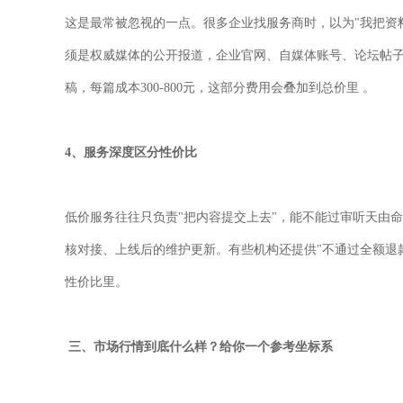
这是最常被忽视的一点。很多企业找服务商时，以为
"
我把资
须是权威媒体的公开报道，企业官网、自媒体账号、论坛帖
稿，每篇成本
300-800
元，这部分费用会叠加到总价里
。
4
、服务深度区分性价比
低价服务往往只负责
"
把内容提交上去
"
，能不能过审听天由命
核对接、上线后的维护更新。有些机构还提供
"
不通过全额退
性价比里。
三、市场行情到底什么样？给你一个参考坐标系