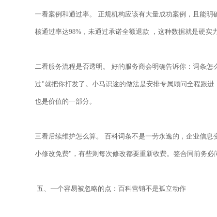
一看案例和通过率。
正规机构应该有大量成功案例，且能明
核通过率达
98%
，未通过承诺全额退款
，这种数据就是硬实
二看服务流程是否透明。
好的服务商会明确告诉你：词条怎
过
"
就把你打发了。小马识途的做法是安排专属顾问全程跟进
也是价值的一部分。
三看后续维护怎么算。
百科词条不是一劳永逸的，企业信息
小修改免费
"
，有些则每次修改都要重新收费。签合同前务必
五、一个容易被忽略的点：百科营销不是孤立动作