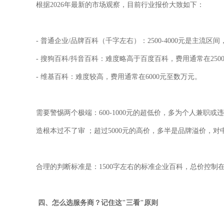
根据
2026
年最新的市场观察，目前行业报价大致如下：
-
普通企业
/
品牌百科（千字左右）：
2500-4000
元是主流区间
-
搜狗百科
/
抖音百科：难度略高于百度百科，费用通常在
250
-
维基百科：难度较高，费用通常在
6000
元至数万元。
需要警惕两个极端：
600-1000
元的超低价，多为个人兼职或违
造根本过不了审
；超过
5000
元的高价，多半是品牌溢价，对
合理的判断标准是：
1500
字左右的标准企业百科，总价控制
四、怎么选服务商？记住这
"
三看
"
原则