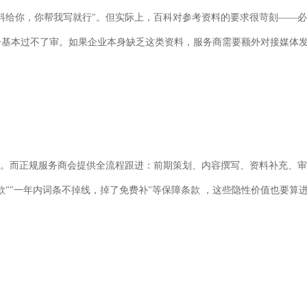
料给你，你帮我写就行
"
。但实际上，百科对参考资料的要求很苛刻——必
子基本过不了审。如果企业本身缺乏这类资料，服务商需要额外对接媒体
。而正规服务商会提供全流程跟进：前期策划、内容撰写、资料补充、审
款
""
一年内词条不掉线，掉了免费补
"
等保障条款
，这些隐性价值也要算