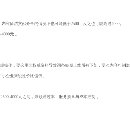
，内容简洁文献齐全的情况下也可能低于
2500
，反之也可能高过
4000
。
0-4000
元
。
规操作，要么用非权威资料导致词条短期上线后被下架，要么内容粗制滥
中小企业来说性价比偏低。
在
2500-4000
元之间，兼顾通过率、服务质量与成本控制
。