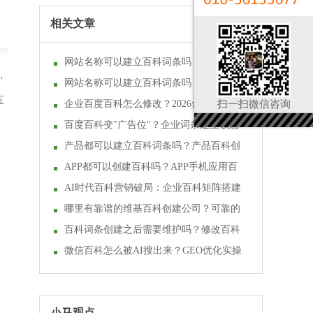
相关文章
网站名称可以建立百科词条吗？如何借助
，
网站备案创建百科？
网站名称可以建立百科词条吗？如何借助
五
网站备案创建百科？
企业百度百科怎么修改？2026合规实操流
扫一扫微信咨询
程详解
百度百科变"广告位"？企业词条建立该怎
么做才不踩雷
产品都可以建立百科词条吗？产品百科创
建的规则和技巧
APP都可以创建百科吗？APP手机应用百
科词条创建的规则和技巧
AI时代百科营销破局：企业百科矩阵搭建
规则与落地技巧
哪里有靠谱的维基百科创建公司？可靠的
维基百科服务商怎么选？
百科词条创建之后需要维护吗？修改百科
的频率多少合适？
微信百科怎么被AI搜出来？GEO优化实操
指南
小马观点