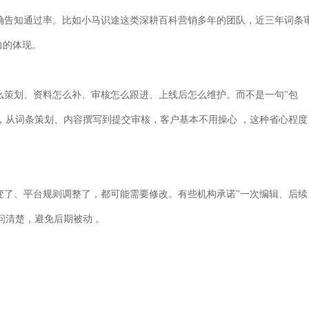
确告知通过率。比如小马识途这类深耕百科营销多年的团队，近三年词条
力的体现。
么策划、资料怎么补、审核怎么跟进、上线后怎么维护。而不是一句
"
包
，从词条策划、内容撰写到提交审核，客户基本不用操心
，这种省心程度
变了、平台规则调整了，都可能需要修改。有些机构承诺
"
一次编辑、后续
问清楚，避免后期被动
。