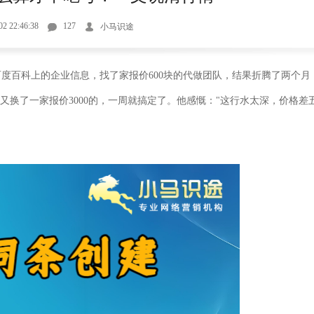
02 22:46:38
127
小马识途
百度百科上的企业信息，找了家报价
600
块的代做团队，结果折腾了两个月
又换了一家报价
3000
的，一周就搞定了。他感慨：
"
这行水太深，价格差