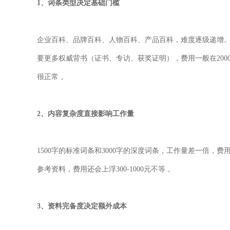
1
、词条类型决定基础门槛
企业百科、品牌百科、人物百科、产品百科，难度逐级递增
要更多权威背书（证书、专访、获奖证明），费用一般在
200
很正常
。
2
、内容复杂度直接影响工作量
1500
字的标准词条和
3000
字的深度词条，工作量差一倍，费
参考资料，费用还会上浮
300-1000
元不等
。
3
、资料完备度决定额外成本