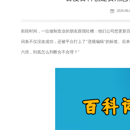
2026-06-
前段时间，一位做制造业的朋友跟我吐槽：他们公司想更新
词条不仅没改成功，还被平台打上了
"
违规编辑
"
的标签。后来
六倍，到底怎么判断合不合理？
"