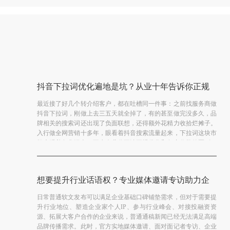
抖音下拉词优化遍地是坑？从业十年告诉你正规
下拉框推广怎么做
最近接了好几个转介绍客户，都在吐槽同一件事：之前找服务商做
抖音下拉词，刚做上去三五天就全掉了，有的甚至做完没多久，品
牌相关的搜索词还出现了负面联想，还得额外花精力收拾烂摊子。
入行做全网营销十多年，眼看着抖音搜索流量起来，下拉词这块市
场也跟着鱼龙混杂，不少企业分不清正规优化和灰产作弊的区别，
【查看详情】
光图低价、...
想要提升行业话语权？专业媒体邀请专访助力企
业打造标杆形象
日常普通软文发布可以满足企业基础口碑铺垫需求，但对于需要提
升行业地位、塑造企业家个人IP、参与行业峰会、对接投融资资
源、拓展大客户合作的企业来说，普通通稿新闻已经无法满足高端
品牌传播需求。此时，官方实地媒体邀请、面对面记者专访、企业