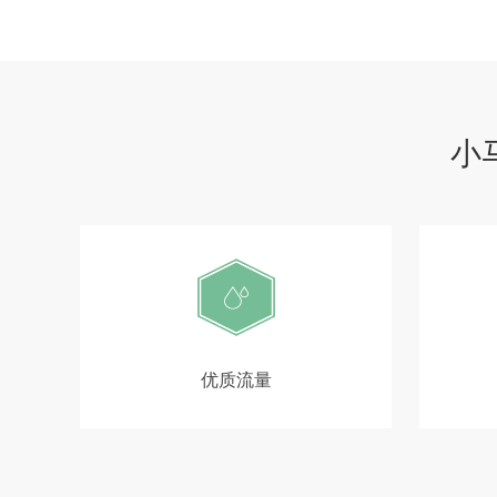
小
优质流量