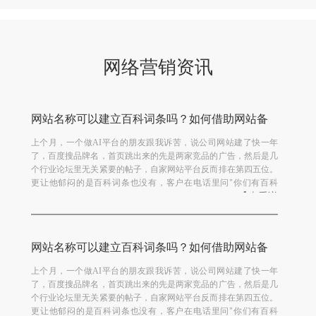
网络营销资讯
网站名称可以建立百科词条吗？如何借助网站备
案创建百科？
上个月，一个做AI平台的朋友跟我诉苦，说公司网站建了快一年
了，百度搜品牌名，首页跳出来的先是两家竞品的广告，然后是几
个行业论坛里无关紧要的帖子，自家网站平台反而排在第四五位。
更让他郁闷的是百科词条也没有，客户在电话里问"你们有百科
【查看详
吗"，他只能尴尬地说"正在弄"。我打开他网站一看，...
情】
网站名称可以建立百科词条吗？如何借助网站备
案创建百科？
上个月，一个做AI平台的朋友跟我诉苦，说公司网站建了快一年
了，百度搜品牌名，首页跳出来的先是两家竞品的广告，然后是几
个行业论坛里无关紧要的帖子，自家网站平台反而排在第四五位。
更让他郁闷的是百科词条也没有，客户在电话里问"你们有百科