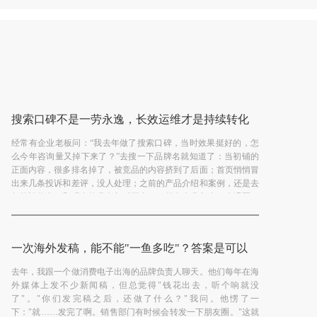
搜索口碑不是一劳永逸，长效运维才是持续转化
的关键
经常有企业老板问：“我去年做了搜索口碑，当时效果挺好的，怎
么今年咨询量又掉下来了？”去搜一下品牌名就知道了：当初铺的
正面内容，很多排名掉了，被竞品的内容挤到了后面；首页悄悄冒
出来几条投诉和差评，没人处理；之前的产品介绍和案例，还是去
年的旧信息，和现在的业务都对不上了。很多企业都有一个误区：
【查看详情】
觉得搜索口...
一次海外发稿，能不能"一鱼多吃"？答案是可以
去年，我跟一个做消费电子出海的品牌负责人聊天。他们每年在海
外媒体上发不少新闻稿，但总觉得"钱花出去，听个响就没
了"。"你们发完稿之后，还做了什么？"我问。他愣了一
下："就……发完了啊。销售部门有时候会转发一下朋友圈。"这就