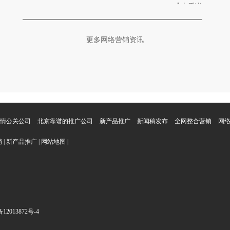
【查看详
吗"，他只能尴尬地说"正在弄"。我打开他网站一看，...
情】
更多网络营销资讯
情公关公司
北京靠谱的推广公司
新产品推广
新闻稿发布
全网整合营销
网
销
|
新产品推广
|
网站地图
|
12013872号-4