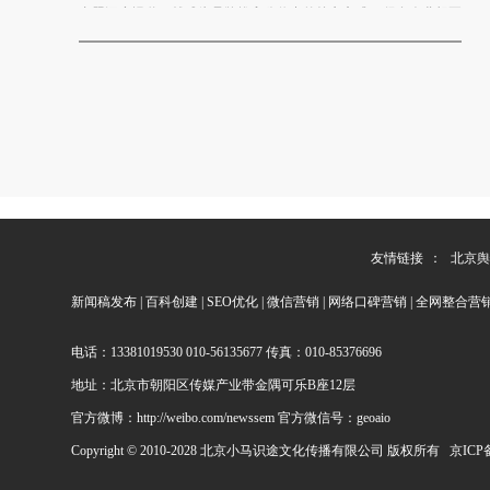
专题深度报道，就成为品牌拔高公信力的核心方式。很多企业想要
【查看详情】
对接正规官方...
友情链接
：
北京舆
新闻稿发布
|
百科创建
|
SEO优化
|
微信营销
|
网络口碑营销
|
全网整合营
电话：13381019530 010-56135677 传真：010-85376696
地址：北京市朝阳区传媒产业带金隅可乐B座12层
官方微博：http://weibo.com/newssem 官方微信号：geoaio
Copyright © 2010-2028 北京小马识途文化传播有限公司 版权所有
京ICP备