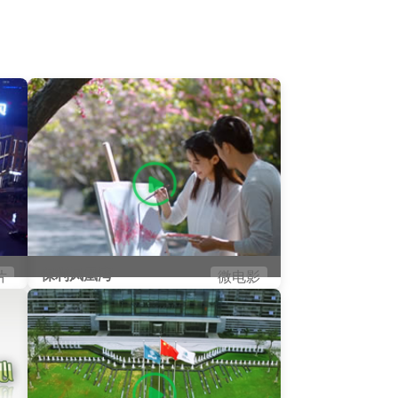
保利凤凰湾
片
微电影