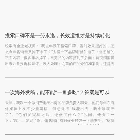
搜索口碑不是一劳永逸，长效运维才是持续转化
的关键
经常有企业老板问：“我去年做了搜索口碑，当时效果挺好的，怎
么今年咨询量又掉下来了？”去搜一下品牌名就知道了：当初铺的
正面内容，很多排名掉了，被竞品的内容挤到了后面；首页悄悄冒
出来几条投诉和差评，没人处理；之前的产品介绍和案例，还是去
年的旧信息，和现在的业务都对不上了。很多企业都有一个误区：
【查看详情】
觉得搜索口...
一次海外发稿，能不能"一鱼多吃"？答案是可以
去年，我跟一个做消费电子出海的品牌负责人聊天。他们每年在海
外媒体上发不少新闻稿，但总觉得"钱花出去，听个响就没
了"。"你们发完稿之后，还做了什么？"我问。他愣了一
下："就……发完了啊。销售部门有时候会转发一下朋友圈。"这就
【查看详情】
是问题所在。很多企业对海外媒体传播的...