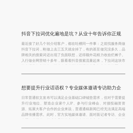
抖音下拉词优化遍地是坑？从业十年告诉你正规
下拉框推广怎么做
最近接了好几个转介绍客户，都在吐槽同一件事：之前找服务商做
抖音下拉词，刚做上去三五天就全掉了，有的甚至做完没多久，品
牌相关的搜索词还出现了负面联想，还得额外花精力收拾烂摊子。
入行做全网营销十多年，眼看着抖音搜索流量起来，下拉词这块市
场也跟着鱼龙混杂，不少企业分不清正规优化和灰产作弊的区别，
【查看详情】
光图低价、...
想要提升行业话语权？专业媒体邀请专访助力企
业打造标杆形象
日常普通软文发布可以满足企业基础口碑铺垫需求，但对于需要提
升行业地位、塑造企业家个人IP、参与行业峰会、对接投融资资
源、拓展大客户合作的企业来说，普通通稿新闻已经无法满足高端
品牌传播需求。此时，官方实地媒体邀请、面对面记者专访、企业
专题深度报道，就成为品牌拔高公信力的核心方式。很多企业想要
【查看详情】
对接正规官方...