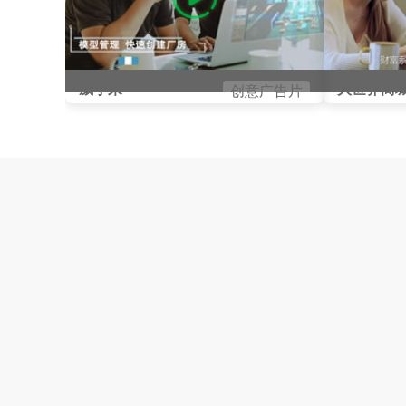
威小来
大世界商
创意广告片