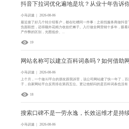
抖音下拉词优化遍地是坑？从业十年告诉
小马识途 | 2026-08-06
最近接了好几个转介绍客户，都在吐槽同一件事：之前找服务商做抖音
负面联想，还得额外花精力收拾烂摊子。入行做全网营销十多年，眼看
产作弊的区别，光图低价、...
19
网站名称可以建立百科词条吗？如何借助
小马识途 | 2026-08-06
上个月，一个做AI平台的朋友跟我诉苦，说公司网站建了快一年了，
子，自家网站平台反而排在第四五位。更让他郁闷的是百科词条也没有，客
18
搜索口碑不是一劳永逸，长效运维才是持
小马识途 | 2026-08-06