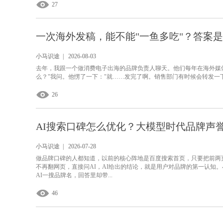
27
一次海外发稿，能不能"一鱼多吃"？答案
小马识途 | 2026-08-03
去年，我跟一个做消费电子出海的品牌负责人聊天。他们每年在海外媒体
么？"我问。他愣了一下："就……发完了啊。销售部门有时候会转发一下
26
AI搜索口碑怎么优化？大模型时代品牌声
小马识途 | 2026-07-28
做品牌口碑的人都知道，以前的核心阵地是百度搜索首页，只要把前两
不再翻网页，直接问AI，AI给出的结论，就是用户对品牌的第一认知
AI一搜品牌名，回答里却带...
46