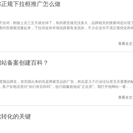
你正规下拉框推广怎么做
下拉词，刚做上去三五天就全掉了，有的甚至做完没多久，品牌相关的搜索词还出现
着抖音搜索流量起来，下拉词这块市场也跟着鱼龙混杂，不少企业分不清正规优化和
查看全文
网站备案创建百科？
百度搜品牌名，首页跳出来的先是两家竞品的广告，然后是几个行业论坛里无关紧要的
户在电话里问"你们有百科吗"，他只能尴尬地说"正在弄"。我打开他网站一看，...
查看全文
续转化的关键