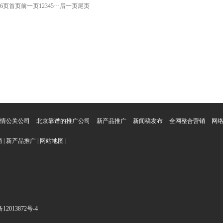
76页
首页
前一页
1
2
3
4
5
···
后一页
尾页
情公关公司
北京靠谱的推广公司
新产品推广
新闻稿发布
全网整合营销
网
销
|
新产品推广
|
网站地图
|
12013872号-4