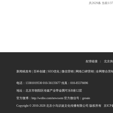
共2629条 当前1/3
友情链接
：
北京舆
新闻稿发布
|
百科创建
|
SEO优化
|
微信营销
|
网络口碑营销
|
全网整合营
电话：13381019530 010-56135677 传真：010-85376696
地址：北京市朝阳区传媒产业带金隅可乐B座12层
官方微博：http://weibo.com/newssem 官方微信号：geoaio
Copyright © 2010-2028 北京小马识途文化传播有限公司 版权所有
京ICP备