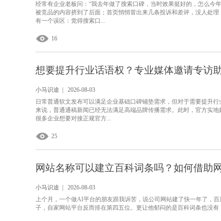
经常有企业老板问：“我去年做了搜索口碑，当时效果挺好的，怎么今
被竞品的内容挤到了后面；首页悄悄冒出来几条投诉和差评，没人处理
有一个误区：觉得搜索口...
16
想要提升行业话语权？专业媒体邀请专访
小马识途 | 2026-08-03
日常普通软文发布可以满足企业基础口碑铺垫需求，但对于需要提升行
来说，普通通稿新闻已经无法满足高端品牌传播需求。此时，官方实地
很多企业想要对接正规官方...
25
网站名称可以建立百科词条吗？如何借助
小马识途 | 2026-08-03
上个月，一个做AI平台的朋友跟我诉苦，说公司网站建了快一年了，
子，自家网站平台反而排在第四五位。更让他郁闷的是百科词条也没有，客