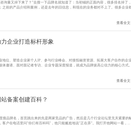
年咨询量又掉下来了？”去搜一下品牌名就知道了：当初铺的正面内容，很多排名掉了
；之前的产品介绍和案例，还是去年的旧信息，和现在的业务都对不上了。很多企业
查看全文
助力企业打造标杆形象
业地位、塑造企业家个人IP、参与行业峰会、对接投融资资源、拓展大客户合作的企
媒体邀请、面对面记者专访、企业专题深度报道，就成为品牌拔高公信力的核心方式
查看全文
网站备案创建百科？
百度搜品牌名，首页跳出来的先是两家竞品的广告，然后是几个行业论坛里无关紧要的
户在电话里问"你们有百科吗"，他只能尴尬地说"正在弄"。我打开他网站一看，...